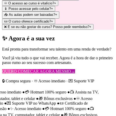
♾️ O acesso ao curso é vitalício?
+
📱 Posso acessar pelo celular?
+
📥 As aulas podem ser baixadas?
+
📜 O curso oferece certificado?
+
❌ E se eu não gostar do curso? Posso pedir reembolso?
+
✨ Agora é a sua vez
Está pronta para transformar seu talento em uma renda de verdade?
Você já viu tudo o que vai receber. Agora é a hora de dar o primeiro
passo rumo ao seu sucesso com artesanato.
QUERO COMEÇAR AGORA MESMO
→
🔒 Compra segura · ♾️ Acesso imediato · 💌 Suporte VIP
so imediato
●
💳 Hotmart 100% seguro
●
📺 Assista na TV,
dor, tablet e celular
●
🎁 Bônus exclusivos
●
♾️ Acesso
o
●
💌 Suporte VIP no WhatsApp
●
📜 Certificado de
são
●
✨ Acesso imediato
●
💳 Hotmart 100% seguro
●
📺
 na TV, computador, tablet e celular
●
🎁 Bônus exclusivos