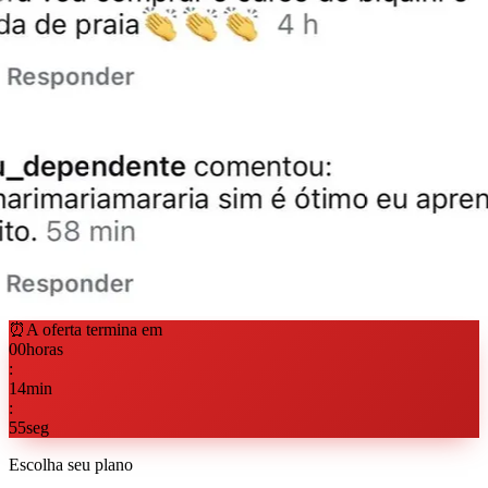
⏰
A oferta termina em
00
horas
:
14
min
:
55
seg
Escolha seu plano