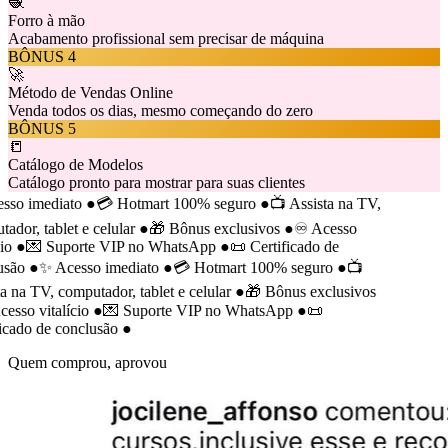
🧶
Forro à mão
Acabamento profissional sem precisar de máquina
BÔNUS
4
🚀
Método de Vendas Online
Venda todos os dias, mesmo começando do zero
BÔNUS
5
📒
Catálogo de Modelos
Catálogo pronto para mostrar para suas clientes
so imediato
●
💳 Hotmart 100% seguro
●
📺 Assista na TV,
dor, tablet e celular
●
🎁 Bônus exclusivos
●
♾️ Acesso
o
●
💌 Suporte VIP no WhatsApp
●
📜 Certificado de
são
●
✨ Acesso imediato
●
💳 Hotmart 100% seguro
●
📺
 na TV, computador, tablet e celular
●
🎁 Bônus exclusivos
sso vitalício
●
💌 Suporte VIP no WhatsApp
●
📜
cado de conclusão
●
Quem comprou, aprovou