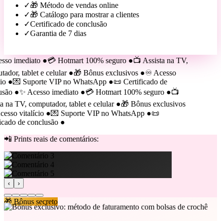
✓
🎁 Método de vendas online
✓
🎁 Catálogo para mostrar a clientes
✓
Certificado de conclusão
✓
Garantia de 7 dias
Quero acesso vitalício
→
so imediato
●
💳 Hotmart 100% seguro
●
📺 Assista na TV,
dor, tablet e celular
●
🎁 Bônus exclusivos
●
♾️ Acesso
o
●
💌 Suporte VIP no WhatsApp
●
📜 Certificado de
são
●
✨ Acesso imediato
●
💳 Hotmart 100% seguro
●
📺
 na TV, computador, tablet e celular
●
🎁 Bônus exclusivos
sso vitalício
●
💌 Suporte VIP no WhatsApp
●
📜
cado de conclusão
●
📲 Prints reais de comentários:
‹
›
🎁 Bônus secreto