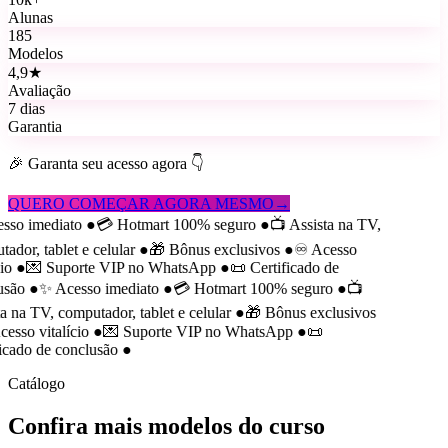
Alunas
185
Modelos
4,9★
Avaliação
7 dias
Garantia
🎉 Garanta seu acesso agora 👇
QUERO COMEÇAR AGORA MESMO
→
so imediato
●
💳 Hotmart 100% seguro
●
📺 Assista na TV,
dor, tablet e celular
●
🎁 Bônus exclusivos
●
♾️ Acesso
o
●
💌 Suporte VIP no WhatsApp
●
📜 Certificado de
são
●
✨ Acesso imediato
●
💳 Hotmart 100% seguro
●
📺
 na TV, computador, tablet e celular
●
🎁 Bônus exclusivos
sso vitalício
●
💌 Suporte VIP no WhatsApp
●
📜
cado de conclusão
●
Catálogo
Confira mais modelos do curso