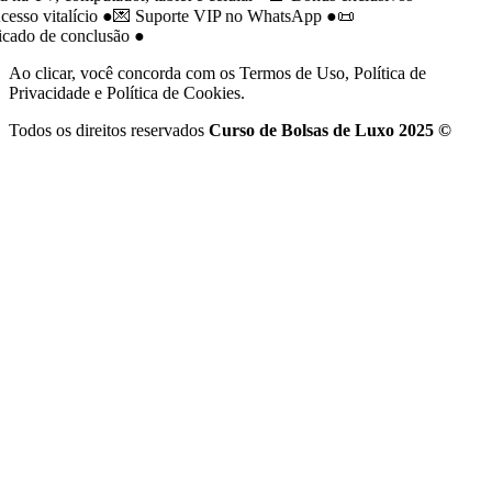
sso vitalício
●
💌 Suporte VIP no WhatsApp
●
📜
cado de conclusão
●
Ao clicar, você concorda com os Termos de Uso, Política de
Privacidade e Política de Cookies.
Todos os direitos reservados
Curso de Bolsas de Luxo 2025 ©