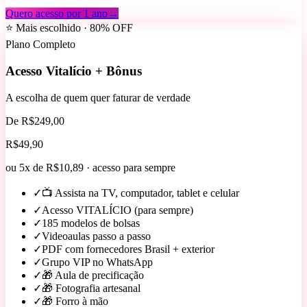
Quero acesso por 1 ano
→
⭐ Mais escolhido · 80% OFF
Plano Completo
Acesso Vitalício + Bônus
A escolha de quem quer faturar de verdade
De R$249,00
R$
49
,90
ou 5x de R$10,89 · acesso para sempre
✓
📺 Assista na TV, computador, tablet e celular
✓
Acesso VITALÍCIO (para sempre)
✓
185 modelos de bolsas
✓
Videoaulas passo a passo
✓
PDF com fornecedores Brasil + exterior
✓
Grupo VIP no WhatsApp
✓
🎁 Aula de precificação
✓
🎁 Fotografia artesanal
✓
🎁 Forro à mão